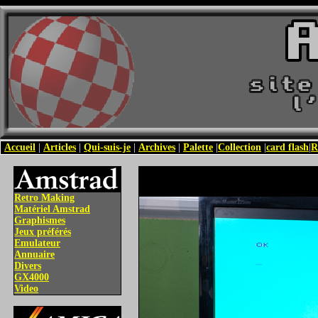
Accueil
|
Articles
|
Qui-suis-je
|
Archives
|
Palette
|
Collection
|
card flash
|
R
Retro Making
Matériel Amstrad
Graphismes
Jeux préférés
Emulateur
Annuaire
Divers
GX4000
Video