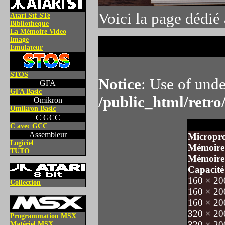
Voici la page dédié
Atari Stf STe
Bibliotheque
La Mémoire Video
Image
Emulateur
STOS
Notice
: Use of unde
GFA
GFA Basic
/public_html/retro
Omikron
Omikron Basic
C GCC
C avec GCC
Assembleur
Micropro
Logiciel
Mémoire
TUTO
Mémoire
Capacité
160 × 200
Collection
160 × 200
160 × 200
320 × 200
Programmation MSX
320 × 200
Matériel MSX