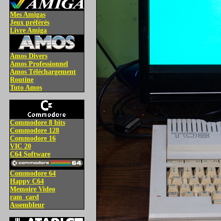
Mes Amigas
Jeux préférés
Livre Amiga
Amos Divers
Amos Professionnel
Amos Téléchargement
Routine
Tuto Amos
Commodore 8 bits
Commodore 128
Commodore 16
VIC 20
C64 Software
Commodore 64
Happy C64
Memoire Video
ram_card
Assembleur