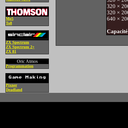
320 × 200
320 × 200
640 × 200
Mo5
To8
Capacité
ZX Spectrum
ZX Spectrum 2+
ZX 81
Oric Atmos
Programmation
Pixner
Deadland